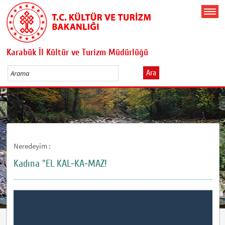
Karabük İl Kültür ve Turizm Müdürlüğü
Ara
Neredeyim :
Kadına "EL KAL-KA-MAZ!