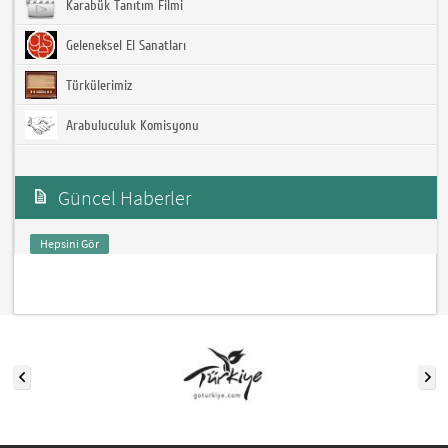
Karabük Tanıtım Filmi
Geleneksel El Sanatları
Türkülerimiz
Arabuluculuk Komisyonu
Güncel Haberler
Hepsini Gör