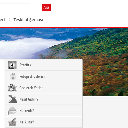
Ara
eri
Teşkilat Şeması
Atatürk
Fotoğraf Galerisi
Gezilecek Yerler
Nasıl Gidilir?
Ne Yenir?
Ne Alınır?