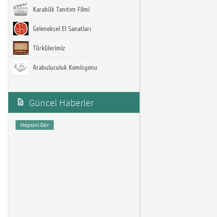
Karabük Tanıtım Filmi
Geleneksel El Sanatları
Türkülerimiz
Arabuluculuk Komisyonu
Güncel Haberler
Hepsini Gör