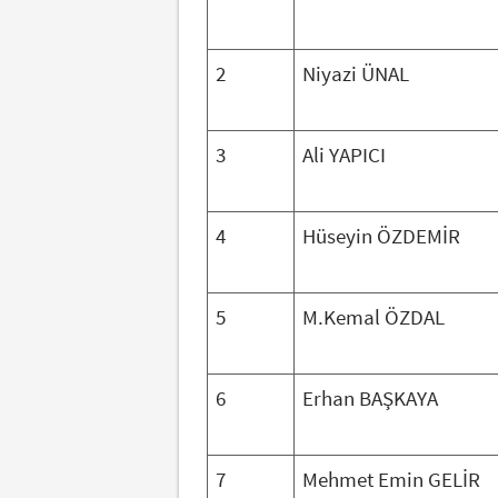
2
Niyazi ÜNAL
3
Ali YAPICI
4
Hüseyin ÖZDEMİR
5
M.Kemal ÖZDAL
6
Erhan BAŞKAYA
7
Mehmet Emin GELİR